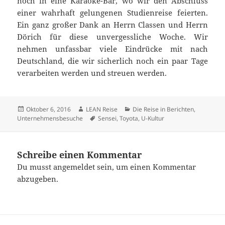
noch in eine Karaoke-Bar, wo wir den Abschluss
einer wahrhaft gelungenen Studienreise feierten.
Ein ganz großer Dank an Herrn Classen und Herrn
Dörich für diese unvergessliche Woche. Wir
nehmen unfassbar viele Eindrücke mit nach
Deutschland, die wir sicherlich noch ein paar Tage
verarbeiten werden und streuen werden.
Veröffentlicht
Autor
Kategorien
Oktober 6, 2016
LEAN Reise
Die Reise in Berichten
,
am
Schlagwörter
Unternehmensbesuche
Sensei
,
Toyota
,
U-Kultur
Schreibe einen Kommentar
Du musst
angemeldet
sein, um einen Kommentar
abzugeben.
Beitragsnavigation