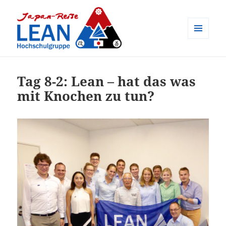
MENÜ
UND
Japan-Reise der LEAN
WIDGETS
Hochschulgruppe e.V.
Tag 8-2: Lean – hat das was
mit Knochen zu tun?