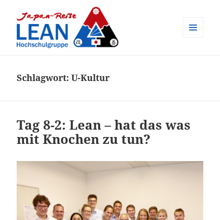
MENÜ
UND
Japan-Reise der LEAN
WIDGETS
Hochschulgruppe e.V.
Schlagwort:
U-Kultur
Tag 8-2: Lean – hat das was
mit Knochen zu tun?