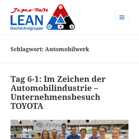
MENÜ
UND
Japan-Reise der LEAN
WIDGETS
Hochschulgruppe e.V.
Schlagwort:
Automobilwerk
Tag 6-1: Im Zeichen der
Automobilindustrie –
Unternehmensbesuch
TOYOTA