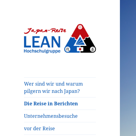
Auf den Spuren von LEAN in
Japan-Reise der
Japan
LEAN
Hochschulgruppe
Wer sind wir und warum
e.V.
pilgern wir nach Japan?
Die Reise in Berichten
Unternehmensbesuche
vor der Reise