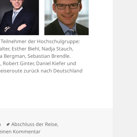
e Teilnehmer der Hochschulgruppe:
ter, Esther Biehl, Nadja Stauch,
na Bergman, Sebastian Brendle.
n, Robert Ginter, Daniel Kiefer und
e Reiseroute zurück nach Deutschland
Schlagwörter
n
Abschluss der Reise
,
zu Jede Reise geht zu Ende – an das Erle
 einen Kommentar