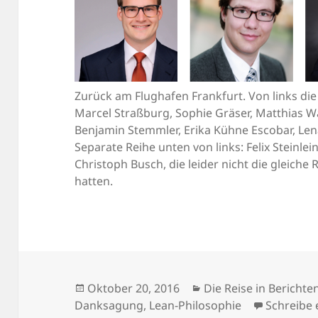
Zurück am Flughafen Frankfurt. Von links di
Marcel Straßburg, Sophie Gräser, Matthias Wal
Benjamin Stemmler, Erika Kühne Escobar, Le
Separate Reihe unten von links: Felix Steinlei
Christoph Busch, die leider nicht die gleich
hatten.
Veröffentlicht
Kategorien
Oktober 20, 2016
Die Reise in Berichte
am
Danksagung
,
Lean-Philosophie
Schreibe