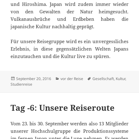
und Hiroshima. Japan wird zudem immer wieder
von den Gewalten der Natur heimgesucht.
Vulkanausbrüche und Erdbeben haben die
japanische Kultur nachhaltig geprägt.
Für unsere Reisegruppe wird es ein unvergessliches
Erlebnis, in diese gegensätzlichen Welten Japans
einzutauchen und die Kultur live zu spüren.
Veröffentlicht
Kategorien
Schlagwörter
September 20, 2016
vor der Reise
Gesellschaft
,
Kultur
,
am
Studienreise
Tag -6: Unsere Reiseroute
Vom 23. bis 30. September werden also 13 Mitglieder
unserer Hochschulgruppe die Produktionssysteme
im fernen Japan unter die Lupe nehmen. Es werden