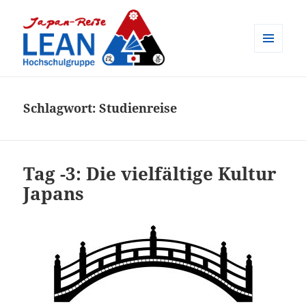
MENÜ
UND
Japan-Reise der LEAN
WIDGETS
Hochschulgruppe e.V.
Schlagwort:
Studienreise
Tag -3: Die vielfältige Kultur
Japans