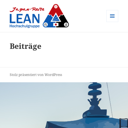
MENÜ
UND
Japan-Reise der LEAN
WIDGETS
Hochschulgruppe e.V.
Beiträge
Stolz präsentiert von WordPress